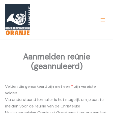
Ga
naar
de
inhoud
Aanmelden reünie
(geannuleerd)
Velden die gemarkeerd zijn met een
*
zijn vereiste
velden
Via onderstaand formulier is het mogelijk om je aan te
melden voor de reünie van de Christelijke
Muziekvereniging Oranje uit Grootegast ter ere van het