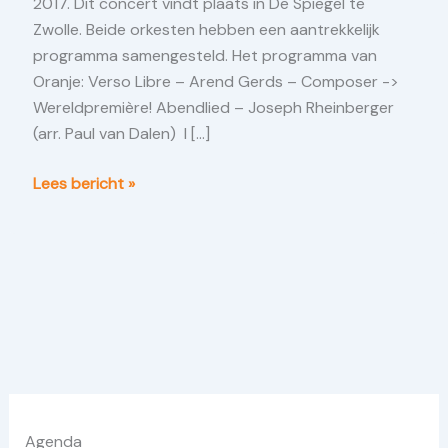
2017. Dit concert vindt plaats in De Spiegel te
Zwolle. Beide orkesten hebben een aantrekkelijk
programma samengesteld. Het programma van
Oranje: Verso Libre – Arend Gerds – Composer ->
Wereldpremière! Abendlied – Joseph Rheinberger
(arr. Paul van Dalen) I […]
HRFSTWND
Lees bericht »
4
november
in
Zwolle
Agenda