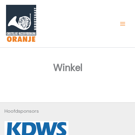
Ga
naar
de
inhoud
Winkel
Hoofdsponsors