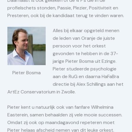
Daarnaast is ook gekeken of de 4 P’s die in de
profielschets stonden, Passie, Plezier, Positiviteit en
Presteren, ook bij de kandidaat terug te vinden waren.
Alles bij elkaar opgeteld menen
de leden van Oranje de juiste
persoon voor het orkest
gevonden te hebben in de 37-
jarige Pieter Bosma uit Ezinge.
Pieter studeerde psychologie
Pieter Bosma
aan de RuG en daarna HaFaBra
directie bij Alex Schillings aan het
ArtEz Conservatorium in Zwolle.
Pieter kent u natuurlijk ook van fanfare Wilhelmina
Easterein, samen behaalden zij vele mooie successen.
Omdat zij ook op maandagavond repeteren moet
Pieter helaas afscheid nemen van dit leuke orkest.