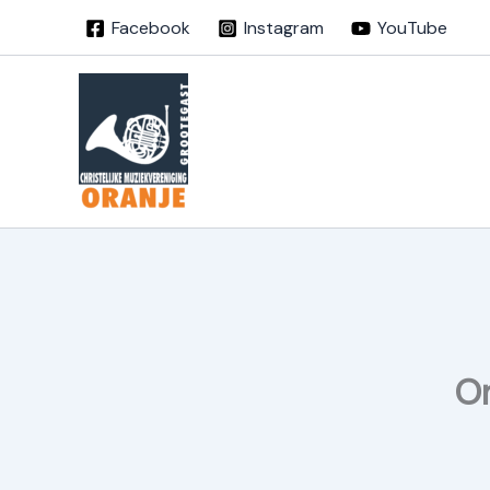
Ga
Facebook
Instagram
YouTube
naar
de
inhoud
Or