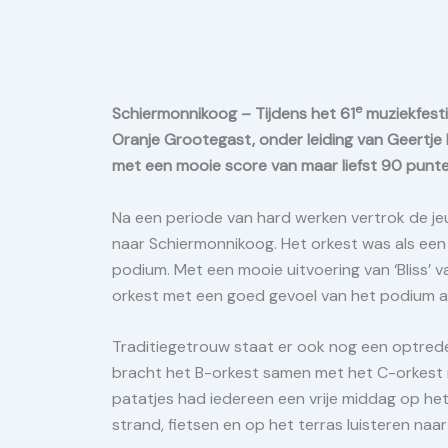
e
Schiermonnikoog – Tijdens het 61
muziekfesti
Oranje Grootegast, onder leiding van Geertje Ma
met een mooie score van maar liefst 90 punte
Na een periode van hard werken vertrok de je
naar Schiermonnikoog. Het orkest was als een
podium. Met een mooie uitvoering van ‘Bliss’ v
orkest met een goed gevoel van het podium a
Traditiegetrouw staat er ook nog een optred
bracht het B-orkest samen met het C-orkest 
patatjes had iedereen een vrije middag op het
strand, fietsen en op het terras luisteren naa