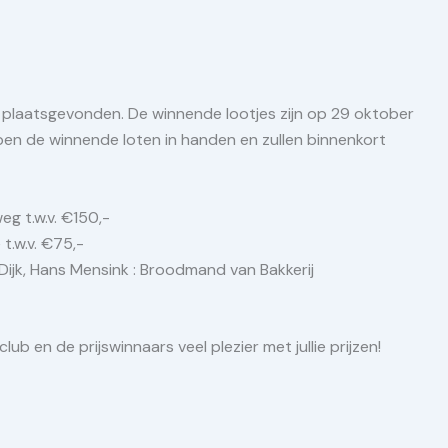
ie plaatsgevonden. De winnende lootjes zijn op 29 oktober
n de winnende loten in handen en zullen binnenkort
eg t.w.v. €150,-
t.w.v. €75,-
n Dijk, Hans Mensink : Broodmand van Bakkerij
b en de prijswinnaars veel plezier met jullie prijzen!