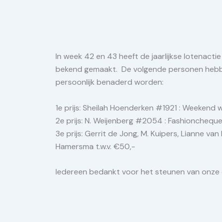
In week 42 en 43 heeft de jaarlijkse lotenact
bekend gemaakt. De volgende personen hebbe
persoonlijk benaderd worden:
1e prijs: Sheilah Hoenderken #1921 : Weekend w
2e prijs: N. Weijenberg #2054 : Fashioncheque 
3e prijs: Gerrit de Jong, M. Kuipers, Lianne va
Hamersma t.w.v. €50,-
Iedereen bedankt voor het steunen van onze clu