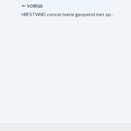
VORIGE
HRFSTWND concertserie geopend met spetterend concert van Oranje en CMH